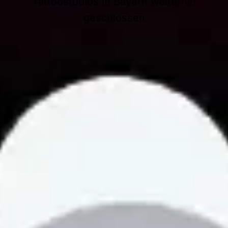
Tattoostudios in Bayern weiterhin
geschlossen