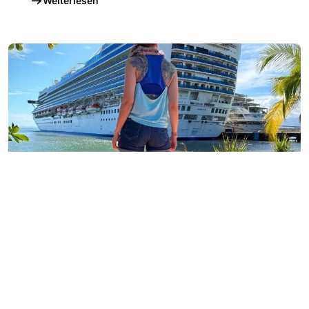
Weiterlesen
18. April 2026
MEIN SCHIFF 4 & 5 HABEN DIE STRASSE V
ON HORMUS VERLASSEN – SCHLECHTES T
IMING FÜR DIE TATTOO CRUISE
Mein Schiff 4 & 5 haben die Straße von Hormus
verlassen – schlechtes Timing für die Tattoo