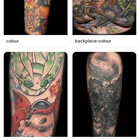
colour
backpiece-colour