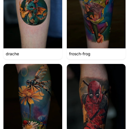
drache
frosch-frog