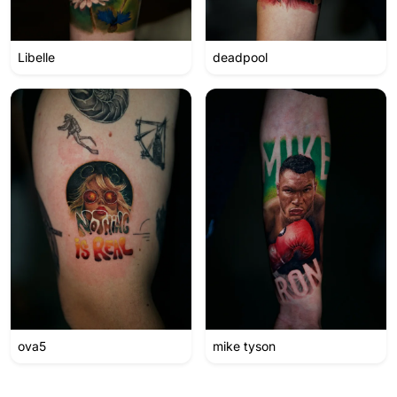
Libelle
deadpool
ova5
mike tyson