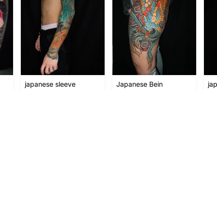
japanese sleeve
Japanese Bein
ja
von Basti Butcher
von Basti Butcher
vo
ERE LINKS
RECHTLICHES