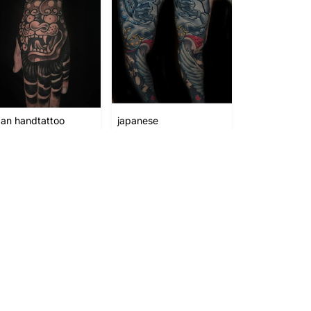
pan handtattoo
japanese
n Basti Butcher
von Miksa "Mixa"
Zurück
1
Weiter
FOLGE UNS