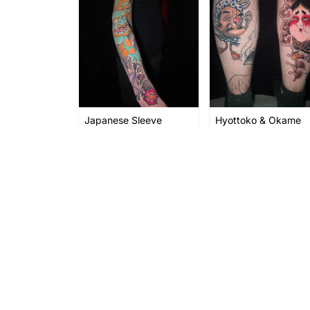
Japanese Sleeve
Hyottoko & Okame
Tattoo
von Basti Butcher
von Basti Butcher
6 Einträge
Seite 1 von 1
NAVIGATION
WEIT