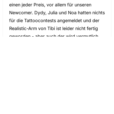
einen jeder Preis, vor allem für unseren
Newcomer. Dydy, Julia und Noa hatten nichts
für die Tattoocontests angemeldet und der
Realistic-Arm von Tibi ist leider nicht fertig
geworden - aber auch der wird vermutlich
noch für einiges aufsehen sorgen.
Auch wenn die Besucherzahlen nicht mehr so
bombastisch waren wie in den letzten Jahren
- es gibt einfach viel zu viele Tattoomessen
und das merken halt dann auch die großen -
so ist Frankfurt unter´m Strich immer noch
eine der größten und ein sehr guter Ort, um
sich als Tätowierer oder sein Tattoostudio zu
präsentieren.