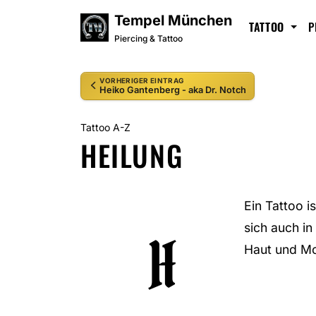
Tempel München
TATTOO
P
Piercing & Tattoo
VORHERIGER EINTRAG
Heiko Gantenberg - aka Dr. Notch
Tattoo A-Z
HEILUNG
Ein Tattoo i
sich auch in
H
Haut und Mo