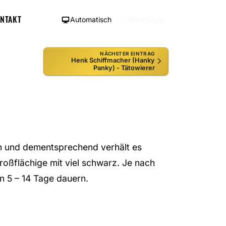
NTAKT
Automatisch
WhatsApp
NÄCHSTER EINTRAG
Henk Schiffmacher (Hanky
Panky) - Tätowierer
ten und dementsprechend verhält es
 großflächige mit viel schwarz. Je nach
n 5 – 14 Tage dauern.