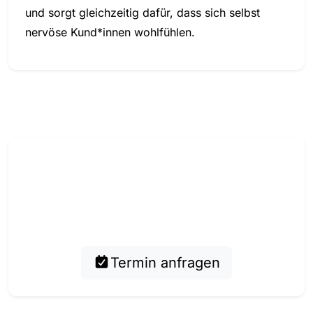
und sorgt gleichzeitig dafür, dass sich selbst
nervöse Kund*innen wohlfühlen.
LUST AUF EIN PIERCING?
Buche jetzt einen Termin mit Fabi
Piercer für eine individuelle Beratung.
Termin anfragen