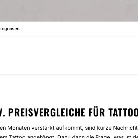
prognosen
. PREISVERGLEICHE FÜR TATTOO
zten Monaten verstärkt aufkommt, sind kurze Nachrich
inem Tattoo angehängt. Dazu dann die Frage „was ist der