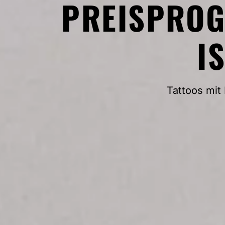
PREISPROGN
I
Tattoos mit 