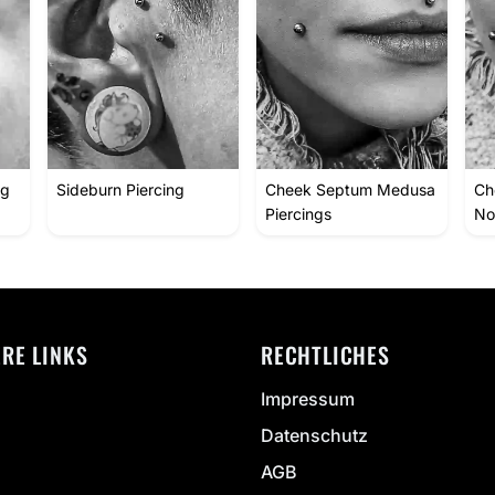
ng
Sideburn Piercing
Cheek Septum Medusa
Ch
Piercings
Nos
ERE LINKS
RECHTLICHES
Impressum
Datenschutz
AGB