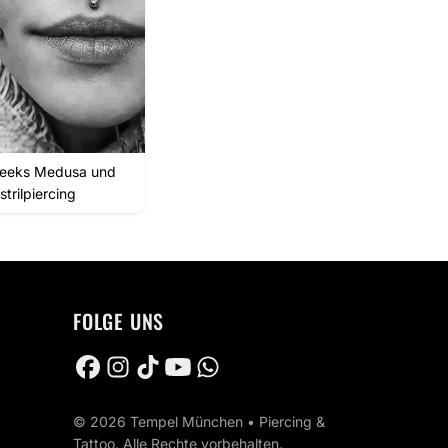
eeks Medusa und
trilpiercing
FOLGE UNS
© 2026 Tempel München • Piercing &
Tattoo. Alle Rechte vorbehalten.