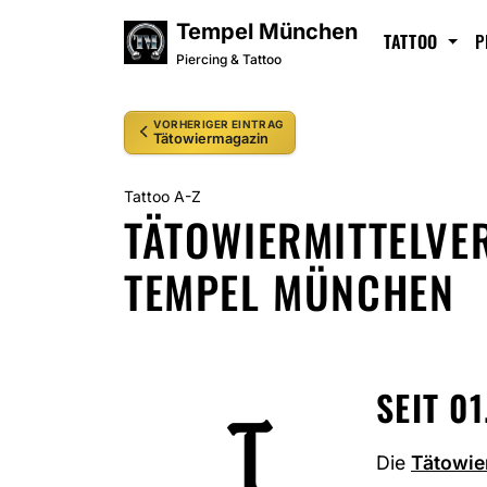
Tempel München
TATTOO
P
Piercing & Tattoo
VORHERIGER EINTRAG
Tätowiermagazin
Tattoo A-Z
TÄTOWIERMITTELVE
TEMPEL MÜNCHEN
SEIT 0
T
Die
Tätowie