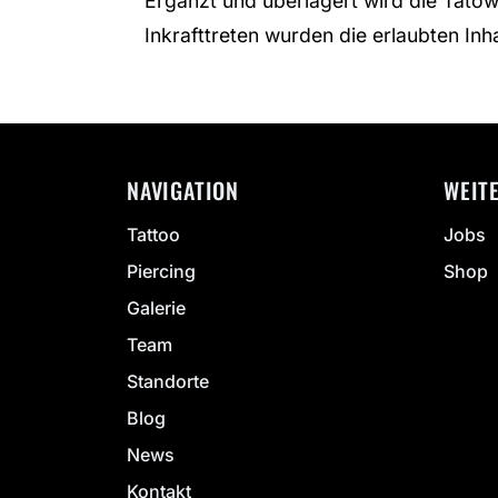
Ergänzt und überlagert wird die Täto
Inkrafttreten wurden die erlaubten Inha
NAVIGATION
WEIT
Tattoo
Jobs
Piercing
Shop
Galerie
Team
Standorte
Blog
News
Kontakt