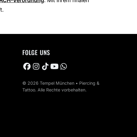
ACH-Verordnung
. Mit ihrem finalen
t.
FOLGE UNS
© 2026 Tempel München • Piercing &
Tattoo. Alle Rechte vorbehalten.