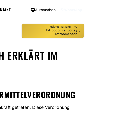
NTAKT
Automatisch
WhatsApp
NÄCHSTER EINTRAG
Tattooconventions /
Tattoomessen
H ERKLÄRT IM
WIERMITTELVERORDNUNG
nkraft getreten. Diese Verordnung