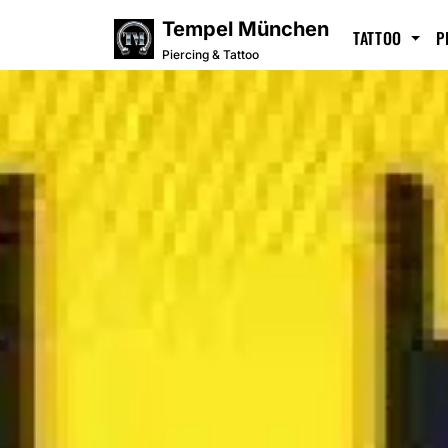
Tempel München
TATTOO
P
Piercing & Tattoo