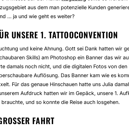
inzugsgebiet aus dem man potenzielle Kunden generier
d … ja und wie geht es weiter?
ÜR UNSERE 1. TATTOOCONVENTION
uchtung und keine Ahnung. Gott sei Dank hatten wir gen
haubaren Skills) am Photoshop ein Banner das wir au
rte damals noch nicht, und die digitalen Fotos von den
r überschaubare Auflösung. Das Banner kam wie es kom
elt. Für das genaue Hinschauen hatte uns Julia damals 
nserem Aufdruck hatten wir im Gepäck, unsere 1. Aufkl
rauchte, und so konnte die Reise auch losgehen.
GROSSER FAHRT