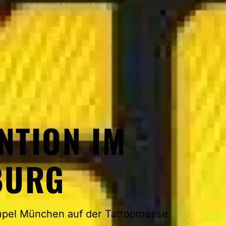
NTION IM
BURG
empel München auf der Tattoomesse