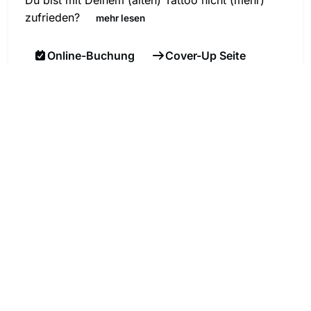
Du bist mit Deinem (alten) Tattoo nicht (mehr)
zufrieden?
mehr lesen
Online-Buchung
Cover-Up Seite
Galerie Cover-Ups
WALK-IN TATTOO IM TEMPEL
MÜNCHEN
Du weißt genau welches Tattoo es werden soll
und es muss schnell gehen?
mehr lesen
Tattooberatung
Weitere Informationen & Termine